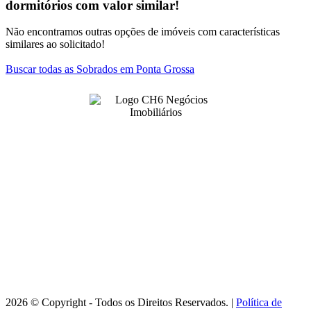
dormitórios com valor similar!
Não encontramos outras opções de imóveis com características
similares ao solicitado!
Buscar todas as Sobrados em Ponta Grossa
4141-1906
(42)
ch6negociosimobiliarios@gmail.com
Rua Dr Paula Xavier, 125 - Centro
Ponta Grossa/PR - CRECI J 8837
Horário de Atendimento:
Seg-Sex 09:00horas às 18:00horas / Sáb 09:00horas às 12:00horas
2026 © Copyright - Todos os Direitos Reservados. |
Política de