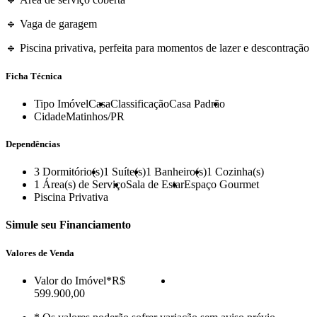
🔹 Vaga de garagem
🔹 Piscina privativa, perfeita para momentos de lazer e descontração
Ficha Técnica
Tipo Imóvel
Casa
Classificação
Casa Padrão
Cidade
Matinhos/PR
Dependências
3
Dormitório(s)
1
Suíte(s)
1
Banheiro(s)
1
Cozinha(s)
1
Área(s) de Serviço
Sala de Estar
Espaço Gourmet
Piscina Privativa
Simule seu Financiamento
Valores de Venda
Valor do Imóvel
*R$
599.900,00