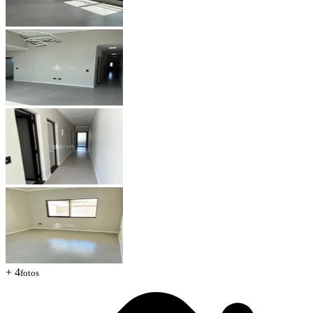
+ 4
fotos