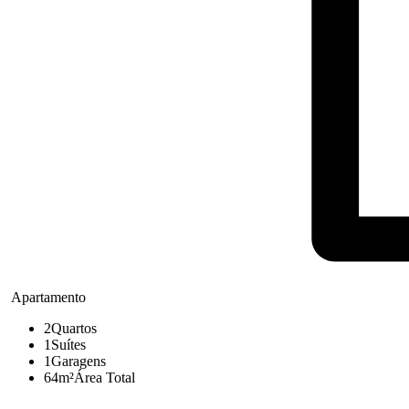
Apartamento
2
Quartos
1
Suítes
1
Garagens
64m²
Área Total