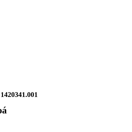
 1420341.001
oá