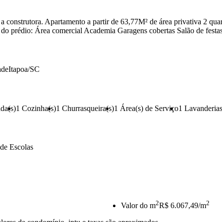
 construtora. Apartamento a partir de 63,77M² de área privativa 2 qua
do prédio: Área comercial Academia Garagens cobertas Salão de festa
ade
Itapoa/SC
da(s)
1
Cozinha(s)
1
Churrasqueira(s)
1
Área(s) de Serviço
1
Lavanderias
 de Escolas
2
2
Valor do m
R$ 6.067,49/m