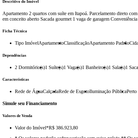
Descritivo do Imóvel
Apartamento 2 quartos com suíte em Itapoá. Parcelamento direto com a
em conceito aberto Sacada gourmet 1 vaga de garagem Conveniência 
Ficha Técnica
Tipo Imóvel
Apartamento
Classificação
Apartamento Padrão
Cid
Dependências
2
Dormitório(s)
1
Suíte(s)
1
Vaga(s)
1
Banheiro(s)
1
Sala(s)
1
Saca
Características
Rede de Água
Calçada
Rede de Esgoto
Iluminação Pública
Perto
Simule seu Financiamento
Valores de Venda
Valor do Imóvel
*R$ 386.923,80