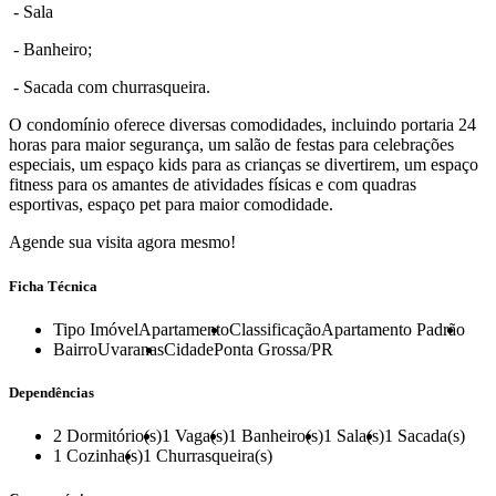
- Sala
- Banheiro;
- Sacada com churrasqueira.
O condomínio oferece diversas comodidades, incluindo portaria 24
horas para maior segurança, um salão de festas para celebrações
especiais, um espaço kids para as crianças se divertirem, um espaço
fitness para os amantes de atividades físicas e com quadras
esportivas, espaço pet para maior comodidade.
Agende sua visita agora mesmo!
Ficha Técnica
Tipo Imóvel
Apartamento
Classificação
Apartamento Padrão
Bairro
Uvaranas
Cidade
Ponta Grossa/PR
Dependências
2
Dormitório(s)
1
Vaga(s)
1
Banheiro(s)
1
Sala(s)
1
Sacada(s)
1
Cozinha(s)
1
Churrasqueira(s)