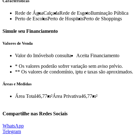
Características
Rede de Água
Calçada
Rede de Esgoto
Iluminação Pública
Perto de Escolas
Perto de Hospitais
Perto de Shoppings
Simule seu Financiamento
Valores de Venda
Valor do Imóvel
sob consulta
Aceita Financiamento
* Os valores poderão sofrer variação sem aviso prévio.
** Os valores de condomínio, iptu e taxas são aproximados.
Áreas e Medidas
Área Total
46,77m²
Área Privativa
46,77m²
Compartilhe nas Redes Sociais
WhatsApp
Telegram