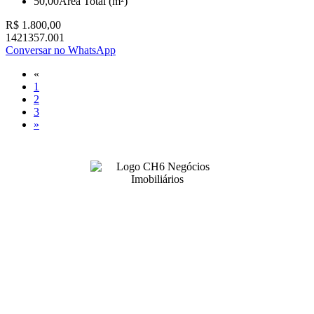
50,00
Área Total (m²)
R$ 1.800,00
1421357.001
Conversar no WhatsApp
«
1
2
3
»
4141-1906
(42)
ch6negociosimobiliarios@gmail.com
Rua Dr Paula Xavier, 125 - Centro
Ponta Grossa/PR - CRECI J 8837
Horário de Atendimento: